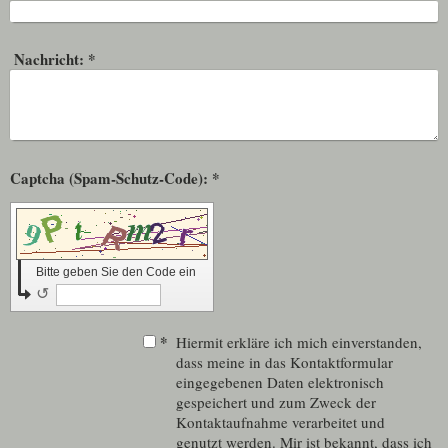
Nachricht:
*
Captcha (Spam-Schutz-Code): *
Bitte geben Sie den Code ein
↺
*
Hiermit erkläre ich mich einverstanden,
dass meine in das Kontaktformular
eingegebenen Daten elektronisch
gespeichert und zum Zweck der
Kontaktaufnahme verarbeitet und
genutzt werden. Mir ist bekannt, dass ich